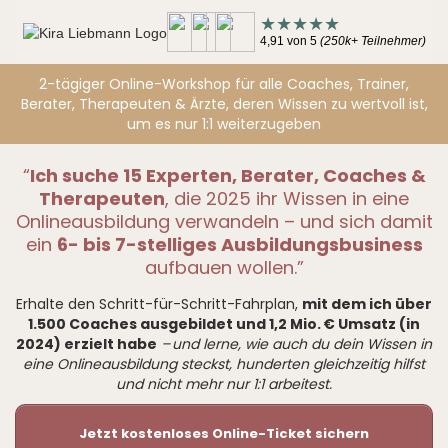
★★★★★
4,91 von 5
(250k+ Teilnehmer)
2-tägiger Online-Workshop für alle Coaches, Trainer,
Berater, Therapeuten & Ärzte, deren Wissen zu wertvoll ist,
um es nur 1:1 weiterzugeben
“
Ich suche 15 Experten, Berater, Coaches &
Therapeuten
, die 2025 ihr Wissen in eine
Onlineausbildung verwandeln – und sich damit
ein
6- bis 7-stelliges Ausbildungsbusiness
aufbauen wollen.”
Erhalte den Schritt-für-Schritt-Fahrplan,
mit dem ich über
1.500 Coaches ausgebildet und 1,2 Mio. € Umsatz (in
2024) erzielt habe
– und lerne, wie auch du dein Wissen in
eine Onlineausbildung steckst, hunderten gleichzeitig hilfst
und nicht mehr nur 1:1 arbeitest.
Jetzt kostenloses Online-Ticket sichern